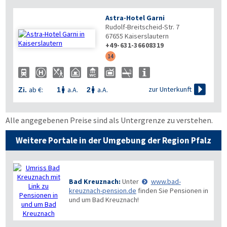
Astra-Hotel Garni
Rudolf-Breitscheid-Str. 7
67655
Kaiserslautern
+49-631-36608319
14

zur Unterkunft
ab €:
a.A.
a.A.
Zi.
1
2


Alle angegebenen Preise sind als Untergrenze zu verstehen.
Weitere Portale in der Umgebung der Region Pfalz
Bad Kreuznach:
Unter
www.bad-
kreuznach-pension.de
finden Sie Pensionen in
und um Bad Kreuznach!