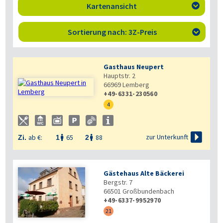
Kartenansicht

Sortierung nach: 3Z-Preis

Gasthaus Neupert
Hauptstr. 2
66969
Lemberg
+49-6331-230560
4

zur Unterkunft
ab €:
65
88
Zi.
1
2


Gästehaus Alte Bäckerei
Bergstr. 7
66501
Großbundenbach
+49-6337-9952970
21