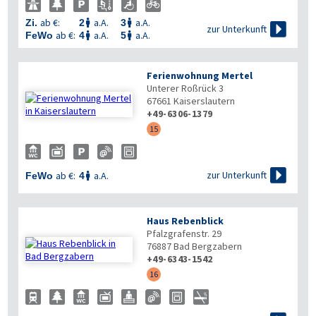
ab €:
a.A.
a.A.
Zi.
2
3



zur Unterkunft
ab €:
a.A.
a.A.
FeWo
4
5


Ferienwohnung Mertel
Unterer Roßrück 3
67661
Kaiserslautern
+49-6306-1379
15

zur Unterkunft
ab €:
a.A.
FeWo
4

Haus Rebenblick
Pfalzgrafenstr. 29
76887
Bad Bergzabern
+49-6343-1542
16