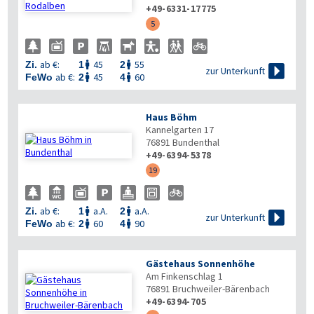
+49-6331-17775
5
ab €:
45
55
Zi.
1
2



zur Unterkunft
ab €:
45
60
FeWo
2
4


Haus Böhm
Kannelgarten 17
76891
Bundenthal
+49-6394-5378
19
ab €:
a.A.
a.A.
Zi.
1
2



zur Unterkunft
ab €:
60
90
FeWo
2
4


Gästehaus Sonnenhöhe
Am Finkenschlag 1
76891
Bruchweiler-Bärenbach
+49-6394-705