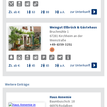

zur Unterkunft
ab €:
63
88
a.A.
Zi.
1
2
3



Weingut Ellbrück & Gästehaus
Bruchmühle 1
67281
Kirchheim an der
Weinstraße
+49-6359-3251
22

zur Unterkunft
ab €:
45
65
a.A.
Zi.
1
2
3



Weitere Einträge:
Haus Annemie
Baumbuschstr. 18
66976
Rodalben