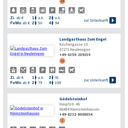
18
ab €:
a.A.
a.A.
Zi.
1
2



zur Unterkunft
ab €:
50
94
FeWo
2
4


Landgasthaus Zum Engel
Kirchengasse 10
67271
Neuleinigen
+49-6359-209359
10
ab €:
a.A.
91
Zi.
1
2



zur Unterkunft
ab €:
79
109
FeWo
2
4


Gödelsteinhof
Hauptstr. 46
66484
Kleinsteinhausen
+49-6332-8008854
2