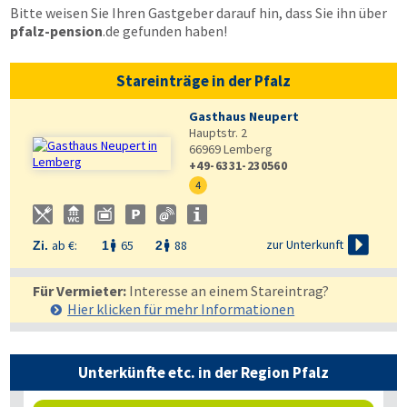
Bitte weisen Sie Ihren Gastgeber darauf hin, dass Sie ihn über
pfalz-pension
.de
gefunden haben!
Stareinträge in der Pfalz
Gasthaus Neupert
Hauptstr. 2
66969
Lemberg
+49-6331-230560
4

zur Unterkunft
ab €:
65
88
Zi.
1
2


Für Vermieter:
Interesse an einem Stareintrag?
Hier klicken für mehr
Informationen
Unterkünfte etc. in der Region Pfalz