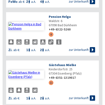

zur Unterkunft
ab €:
a.A.
a.A.
FeWo
2
4


Pension Helga
Waldstr. 6
67098
Bad Dürkheim
+49-6322-5260
8

zur Unterkunft
ab €:
a.A.
a.A.
Zi.
1
2


Gästehaus Mielke
Kinderdorfstr. 25
67304
Eisenberg (Pfalz)
+49-6351-1319017
11

zur Unterkunft
ab €:
a.A.
a.A.
Zi.
1
2

