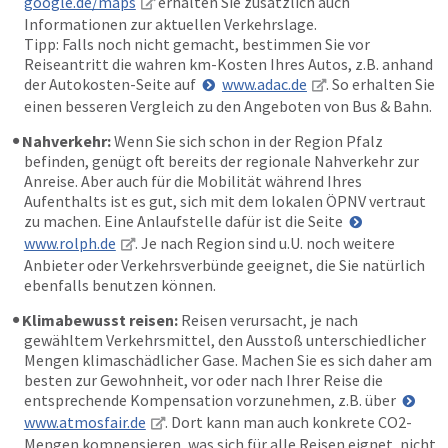
google.de/maps
erhalten Sie zusätzlich auch
Informationen zur aktuellen Verkehrslage.
Tipp: Falls noch nicht gemacht, bestimmen Sie vor
Reiseantritt die wahren km-Kosten Ihres Autos, z.B. anhand
der Autokosten-Seite auf
www.adac.de
. So erhalten Sie
einen besseren Vergleich zu den Angeboten von Bus & Bahn.
Nahverkehr:
Wenn Sie sich schon in der Region Pfalz
befinden, genügt oft bereits der regionale Nahverkehr zur
Anreise. Aber auch für die Mobilität während Ihres
Aufenthalts ist es gut, sich mit dem lokalen ÖPNV vertraut
zu machen. Eine Anlaufstelle dafür ist die Seite
www.rolph.de
. Je nach Region sind u.U. noch weitere
Anbieter oder Verkehrsverbünde geeignet, die Sie natürlich
ebenfalls benutzen können.
Klimabewusst reisen:
Reisen verursacht, je nach
gewähltem Verkehrsmittel, den Ausstoß unterschiedlicher
Mengen klimaschädlicher Gase. Machen Sie es sich daher am
besten zur Gewohnheit, vor oder nach Ihrer Reise die
entsprechende Kompensation vorzunehmen, z.B. über
www.atmosfair.de
. Dort kann man auch konkrete CO2-
Mengen kompensieren, was sich für alle Reisen eignet, nicht