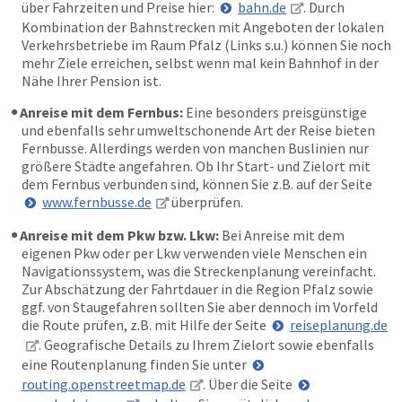
über Fahrzeiten und Preise hier:
bahn.de
. Durch
Kombination der Bahnstrecken mit Angeboten der lokalen
Verkehrsbetriebe im Raum Pfalz (Links s.u.) können Sie noch
mehr Ziele erreichen, selbst wenn mal kein Bahnhof in der
Nähe Ihrer Pension ist.
Anreise mit dem Fernbus:
Eine besonders preisgünstige
und ebenfalls sehr umweltschonende Art der Reise bieten
Fernbusse. Allerdings werden von manchen Buslinien nur
größere Städte angefahren. Ob Ihr Start- und Zielort mit
dem Fernbus verbunden sind, können Sie z.B. auf der Seite
www.fernbusse.de
überprüfen.
Anreise mit dem Pkw bzw. Lkw:
Bei Anreise mit dem
eigenen Pkw oder per Lkw verwenden viele Menschen ein
Navigationssystem, was die Streckenplanung vereinfacht.
Zur Abschätzung der Fahrtdauer in die Region Pfalz sowie
ggf. von Staugefahren sollten Sie aber dennoch im Vorfeld
die Route prüfen, z.B. mit Hilfe der Seite
reiseplanung.de
. Geografische Details zu Ihrem Zielort sowie ebenfalls
eine Routenplanung finden Sie unter
routing.openstreetmap.de
. Über die Seite